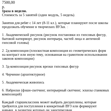
7500,00
р.
1раза в неделю.
Стоимость за 5 занятий (один модуль, 5 недель).
Занятия для ребят с 14 лет (8-11 кл.), которые планируют после школы
продолжать обучение в творческих ВУЗах. :
1. Академический рисунок (рисунок постановки из гипсовых фигур,
бытовой натюрморт, рисунок интерьера, частей лица и античной
гипсовой головы)
2. 2д-композиция (плоскостная композиция из геометрических форм
на контраст или иную тему, основанная на грамотном использовании
законов композиции)
3. 3д-композиция рисунок врезки гипсовых фигур
4. Черчение (архитектурное)
5. Академическая живопись
6. Наброски (фэшн-скетчинг, интерьерный скетчинг, эскизы станковых
композиций)
Каждый старшеклассник может выбрать дисциплины, которые
требуются для поступления в конкретный ВУЗ или формируют
навыки, в развитии которых он заинтересован.